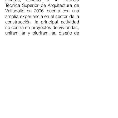
Técnica Superior de Arquitectura de
Valladolid en 2006, cuenta con una
amplia experiencia en el sector de la
construcción, la principal actividad
se centra en proyectos de viviendas,
unifamiliar y plurifamiliar, diseño de
interiores y urbanismo.
Equipo
La oficina dispone de la colaboración
de Arquitectos Técnicos e Ingenieros
para ofrecer la mejor calidad y
profesionalidad en el sector.
Trabajamos con los mejores medios
en recreación 3D y visualización
fotorrealista de edificios.